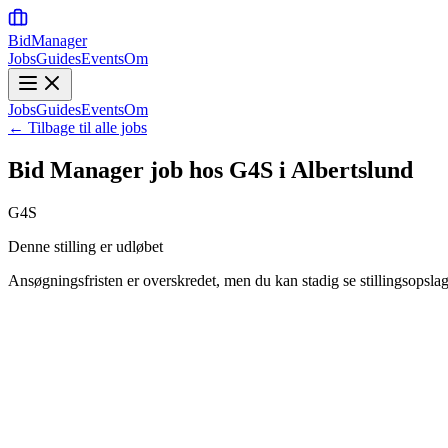
BidManager
Jobs
Guides
Events
Om
Jobs
Guides
Events
Om
← Tilbage til alle jobs
Bid Manager job hos G4S i Albertslund
G4S
Denne stilling er udløbet
Ansøgningsfristen er overskredet, men du kan stadig se stillingsopslag