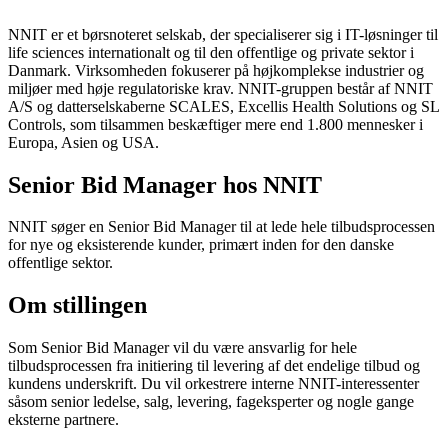
NNIT er et børsnoteret selskab, der specialiserer sig i IT-løsninger til
life sciences internationalt og til den offentlige og private sektor i
Danmark. Virksomheden fokuserer på højkomplekse industrier og
miljøer med høje regulatoriske krav. NNIT-gruppen består af NNIT
A/S og datterselskaberne SCALES, Excellis Health Solutions og SL
Controls, som tilsammen beskæftiger mere end 1.800 mennesker i
Europa, Asien og USA.
Senior Bid Manager hos NNIT
NNIT søger en Senior Bid Manager til at lede hele tilbudsprocessen
for nye og eksisterende kunder, primært inden for den danske
offentlige sektor.
Om stillingen
Som Senior Bid Manager vil du være ansvarlig for hele
tilbudsprocessen fra initiering til levering af det endelige tilbud og
kundens underskrift. Du vil orkestrere interne NNIT-interessenter
såsom senior ledelse, salg, levering, fageksperter og nogle gange
eksterne partnere.