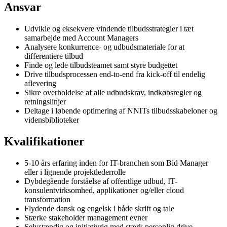
Ansvar
Udvikle og eksekvere vindende tilbudsstrategier i tæt
samarbejde med Account Managers
Analysere konkurrence- og udbudsmateriale for at
differentiere tilbud
Finde og lede tilbudsteamet samt styre budgettet
Drive tilbudsprocessen end-to-end fra kick-off til endelig
aflevering
Sikre overholdelse af alle udbudskrav, indkøbsregler og
retningslinjer
Deltage i løbende optimering af NNITs tilbudsskabeloner og
vidensbiblioteker
Kvalifikationer
5-10 års erfaring inden for IT-branchen som Bid Manager
eller i lignende projektlederrolle
Dybdegående forståelse af offentlige udbud, IT-
konsulentvirksomhed, applikationer og/eller cloud
transformation
Flydende dansk og engelsk i både skrift og tale
Stærke stakeholder management evner
Selvstændig og initiativrig med stærk personlig drive