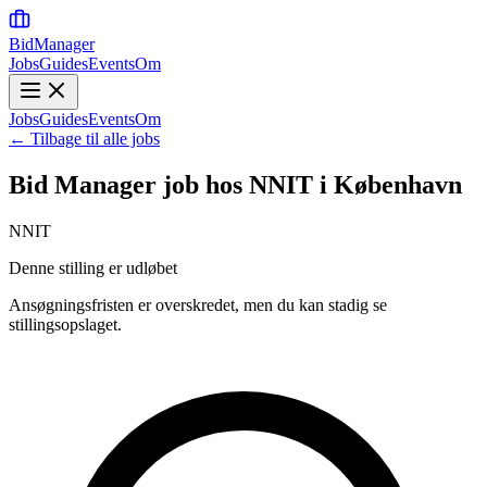
BidManager
Jobs
Guides
Events
Om
Jobs
Guides
Events
Om
← Tilbage til alle jobs
Bid Manager job hos NNIT i København
NNIT
Denne stilling er udløbet
Ansøgningsfristen er overskredet, men du kan stadig se
stillingsopslaget.