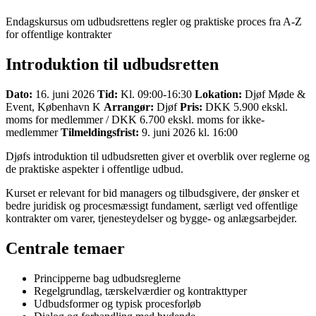
Endagskursus om udbudsrettens regler og praktiske proces fra A-Z
for offentlige kontrakter
Introduktion til udbudsretten
Dato:
16. juni 2026
Tid:
Kl. 09:00-16:30
Lokation:
Djøf Møde &
Event, København K
Arrangør:
Djøf
Pris:
DKK 5.900 ekskl.
moms for medlemmer / DKK 6.700 ekskl. moms for ikke-
medlemmer
Tilmeldingsfrist:
9. juni 2026 kl. 16:00
Djøfs introduktion til udbudsretten giver et overblik over reglerne og
de praktiske aspekter i offentlige udbud.
Kurset er relevant for bid managers og tilbudsgivere, der ønsker et
bedre juridisk og procesmæssigt fundament, særligt ved offentlige
kontrakter om varer, tjenesteydelser og bygge- og anlægsarbejder.
Centrale temaer
Principperne bag udbudsreglerne
Regelgrundlag, tærskelværdier og kontrakttyper
Udbudsformer og typisk procesforløb