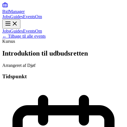
BidManager
Jobs
Guides
Events
Om
Jobs
Guides
Events
Om
← Tilbage til alle events
Kursus
Introduktion til udbudsretten
Arrangeret af Djøf
Tidspunkt