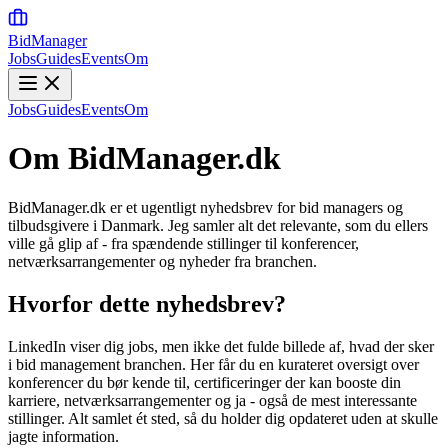
BidManager
Jobs
Guides
Events
Om
Jobs
Guides
Events
Om
Om BidManager.dk
BidManager.dk er et ugentligt nyhedsbrev for bid managers og
tilbudsgivere i Danmark. Jeg samler alt det relevante, som du ellers
ville gå glip af - fra spændende stillinger til konferencer,
netværksarrangementer og nyheder fra branchen.
Hvorfor dette nyhedsbrev?
LinkedIn viser dig jobs, men ikke det fulde billede af, hvad der sker
i bid management branchen. Her får du en kurateret oversigt over
konferencer du bør kende til, certificeringer der kan booste din
karriere, netværksarrangementer og ja - også de mest interessante
stillinger. Alt samlet ét sted, så du holder dig opdateret uden at skulle
jagte information.