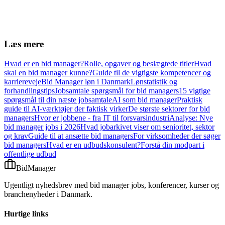
Tilmeld nyhedsbrev
Læs mere
Hvad er en bid manager?
Rolle, opgaver og beslægtede titler
Hvad
skal en bid manager kunne?
Guide til de vigtigste kompetencer og
karriereveje
Bid Manager løn i Danmark
Lønstatistik og
forhandlingstips
Jobsamtale spørgsmål for bid managers
15 vigtige
spørgsmål til din næste jobsamtale
AI som bid manager
Praktisk
guide til AI-værktøjer der faktisk virker
De største sektorer for bid
managers
Hvor er jobbene - fra IT til forsvarsindustri
Analyse: Nye
bid manager jobs i 2026
Hvad jobarkivet viser om senioritet, sektor
og krav
Guide til at ansætte bid managers
For virksomheder der søger
bid managers
Hvad er en udbudskonsulent?
Forstå din modpart i
offentlige udbud
BidManager
Ugentligt nyhedsbrev med bid manager jobs, konferencer, kurser og
branchenyheder i Danmark.
Hurtige links