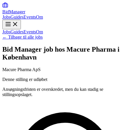
BidManager
Jobs
Guides
Events
Om
Jobs
Guides
Events
Om
← Tilbage til alle jobs
Bid Manager job hos Macure Pharma i
København
Macure Pharma ApS
Denne stilling er udløbet
Ansøgningsfristen er overskredet, men du kan stadig se
stillingsopslaget.