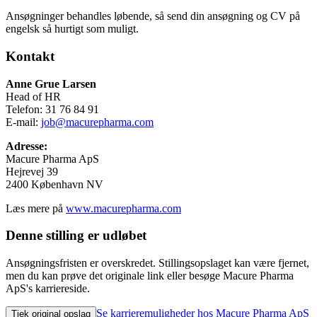
Ansøgninger behandles løbende, så send din ansøgning og CV på
engelsk så hurtigt som muligt.
Kontakt
Anne Grue Larsen
Head of HR
Telefon: 31 76 84 91
E-mail:
job@macurepharma.com
Adresse:
Macure Pharma ApS
Hejrevej 39
2400 København NV
Læs mere på
www.macurepharma.com
Denne stilling er udløbet
Ansøgningsfristen er overskredet. Stillingsopslaget kan være fjernet,
men du kan prøve det originale link eller besøge Macure Pharma
ApS's karriereside.
Se karrieremuligheder hos Macure Pharma ApS
Tjek original opslag