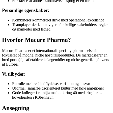
Forståelse af andre skandinaviske sprog er en fordel
Personlige egenskaber:
Kombinerer kommerciel drive med operationel excellence
Teamplayer der kan navigere forskellige stakeholders, regler
og markeder med lethed
Hvorfor Macure Pharma?
Macure Pharma er et internationalt specialty pharma-selskab
fokuseret på modne, niche hospitalsprodukter. De markedsfører en
bred portefølje af etablerede lægemidler og niche-generika på tværs
af Europa.
Vi tilbyder:
En rolle med reel indflydelse, variation og ansvar
Uformel, samarbejdsorienteret kultur med høje ambitioner
Gode kolleger i et miljø med omkring 40 medarbejdere -
hovedparten i København
Ansøgning