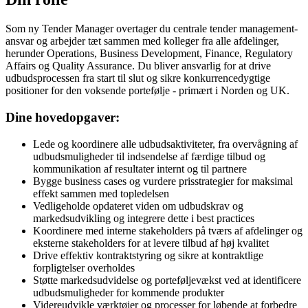
Som ny Tender Manager overtager du centrale tender management-
ansvar og arbejder tæt sammen med kolleger fra alle afdelinger,
herunder Operations, Business Development, Finance, Regulatory
Affairs og Quality Assurance. Du bliver ansvarlig for at drive
udbudsprocessen fra start til slut og sikre konkurrencedygtige
positioner for den voksende portefølje - primært i Norden og UK.
Dine hovedopgaver:
Lede og koordinere alle udbudsaktiviteter, fra overvågning af
udbudsmuligheder til indsendelse af færdige tilbud og
kommunikation af resultater internt og til partnere
Bygge business cases og vurdere prisstrategier for maksimal
effekt sammen med topledelsen
Vedligeholde opdateret viden om udbudskrav og
markedsudvikling og integrere dette i best practices
Koordinere med interne stakeholders på tværs af afdelinger og
eksterne stakeholders for at levere tilbud af høj kvalitet
Drive effektiv kontraktstyring og sikre at kontraktlige
forpligtelser overholdes
Støtte markedsudvidelse og porteføljevækst ved at identificere
udbudsmuligheder for kommende produkter
Videreudvikle værktøjer og processer for løbende at forbedre