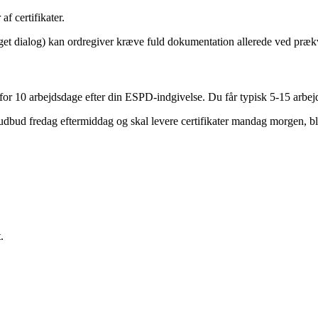
f certifikater.
et dialog) kan ordregiver kræve fuld dokumentation allerede ved prækv
10 arbejdsdage efter din ESPD-indgivelse. Du får typisk 5-15 arbejds
dbud fredag eftermiddag og skal levere certifikater mandag morgen, bl
.