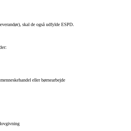
leverandør), skal de også udfylde ESPD.
der:
, menneskehandel eller børnearbejde
slovgivning