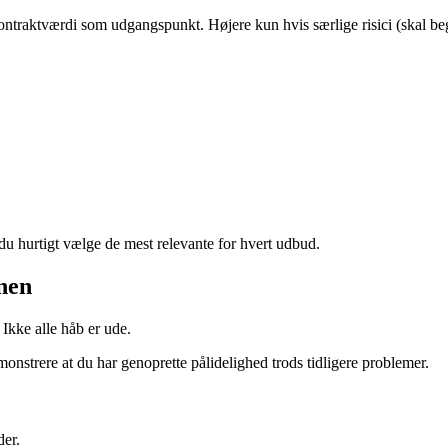
aktværdi som udgangspunkt. Højere kun hvis særlige risici (skal beg
du hurtigt vælge de mest relevante for hvert udbud.
onen
kke alle håb er ude.
nstrere at du har genoprette pålidelighed trods tidligere problemer.
der.