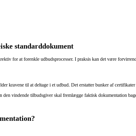
æiske standarddokument
v for at forenkle udbudsprocesser. I praksis kan det være forvirrende
r kravene til at deltage i et udbud. Det erstatter bunker af certifikat
en vindende tilbudsgiver skal fremlægge faktisk dokumentation bagefte
umentation?