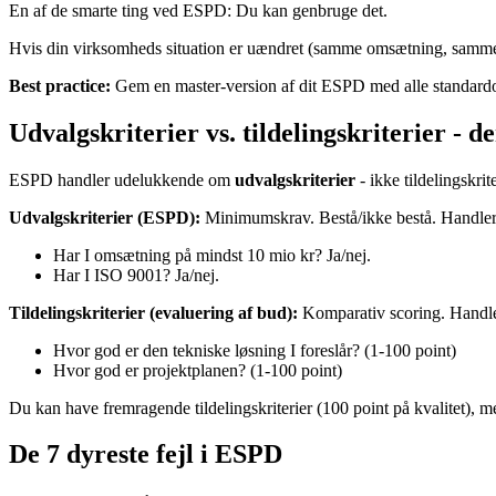
En af de smarte ting ved ESPD: Du kan genbruge det.
Hvis din virksomheds situation er uændret (samme omsætning, samme c
Best practice:
Gem en master-version af dit ESPD med alle standardo
Udvalgskriterier vs. tildelingskriterier - de
ESPD handler udelukkende om
udvalgskriterier
- ikke tildelingskrite
Udvalgskriterier (ESPD):
Minimumskrav. Bestå/ikke bestå. Hand
Har I omsætning på mindst 10 mio kr? Ja/nej.
Har I ISO 9001? Ja/nej.
Tildelingskriterier (evaluering af bud):
Komparativ scoring. Handl
Hvor god er den tekniske løsning I foreslår? (1-100 point)
Hvor god er projektplanen? (1-100 point)
Du kan have fremragende tildelingskriterier (100 point på kvalitet), me
De 7 dyreste fejl i ESPD