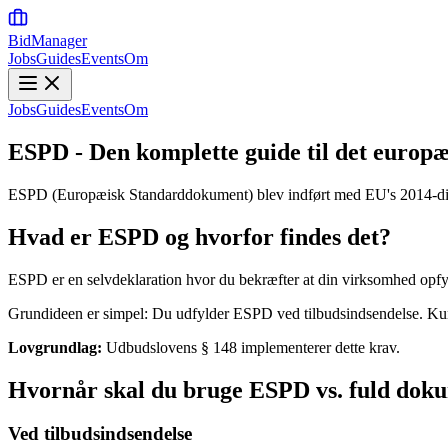
BidManager
Jobs
Guides
Events
Om
Jobs
Guides
Events
Om
ESPD - Den komplette guide til det europ
ESPD (Europæisk Standarddokument) blev indført med EU's 2014-direkti
Hvad er ESPD og hvorfor findes det?
ESPD er en selvdeklaration hvor du bekræfter at din virksomhed opfylde
Grundideen er simpel: Du udfylder ESPD ved tilbudsindsendelse. Kun d
Lovgrundlag:
Udbudslovens § 148 implementerer dette krav.
Hvornår skal du bruge ESPD vs. fuld dok
Ved tilbudsindsendelse